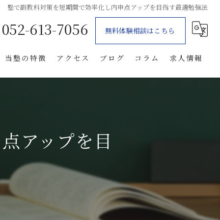
塾で副教科対策を短期間で効率化し内申点アップを目指す最適勉強法
052-613-7056
無料体験相談はこちら
当塾の特徴
アクセス
ブログ
コラム
求人情報
個別指導
体験
申点アップを目
自習室
笠寺の塾
星崎の塾