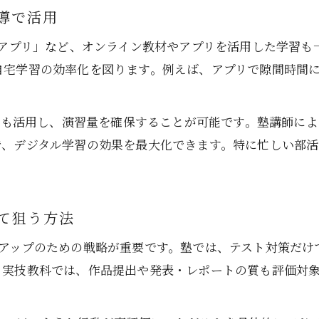
導で活用
テスト前日だけで差がつく副教科対策
強アプリ」など、オンライン教材やアプリを活用した学習
副教科前日だけで効果を出す塾活用法
自宅学習の効率化を図ります。例えば、アプリで隙間時間
副教科直前対策を塾でスムーズに進める方法
副教科勉強アプリと塾を前日に効率活用
なども活用し、演習量を確保することが可能です。塾講師に
副教科うざいと感じる前日の時短勉強法
で、デジタル学習の効果を最大化できます。特に忙しい部
副教科問題集を塾で前日総確認するポイント
主要教科と両立する副教科塾活用の秘訣
お問い合わせはこちら
お問い合わせはこちら
塾で実現する副教科と主要教科の両立学習
て狙う方法
副教科対策を塾で効率化し時間を有効活用
点アップのための戦略が重要です。塾では、テスト対策だけ
副教科の勉強法を塾で主要教科と組み合わせる
。実技教科では、作品提出や発表・レポートの質も評価対
副教科アプリ×塾活用で両立を目指す方法
副教科勉強サイトと塾での併用術を紹介