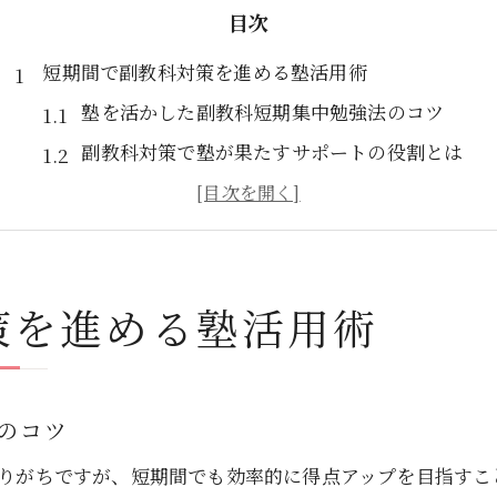
目次
短期間で副教科対策を進める塾活用術
塾を活かした副教科短期集中勉強法のコツ
副教科対策で塾が果たすサポートの役割とは
副教科の勉強サイトやアプリを塾指導で活用
副教科の内申点アップを塾と両立して狙う方法
副教科勉強法を塾で学ぶ効果的な進め方
策を進める塾活用術
副教科の内申点を効率よく塾で伸ばすコツ
塾と副教科勉強法で内申点アップを目指す
副教科で5を取るための塾活用ポイント
のコツ
副教科問題集やアプリを塾学習に取り入れる
副教科対策で塾講師が重視する勉強法とは
なりがちですが、短期間でも効率的に得点アップを目指すこ