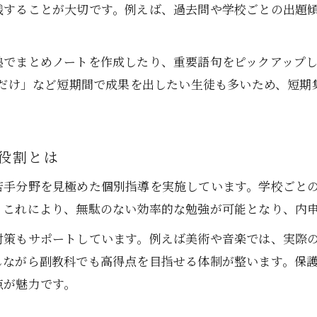
践することが大切です。例えば、過去問や学校ごとの出題
副教科の提出物管理も塾で徹底サポート
副教科勉強法を塾で学び自信アップへ
塾で学ぶ副教科実技テスト対策の進め方
塾でまとめノートを作成したり、重要語句をピックアップ
 だけ」など短期間で成果を出したい生徒も多いため、短
副教科勉強アプリと塾を組み合わせる利点
副教科の苦手意識克服は塾指導が近道
副教科勉強サイトを塾学習と併用する方法
役割とは
副教科の内申点対策を塾で強化する理由
苦手分野を見極めた個別指導を実施しています。学校ごと
中学生におすすめの副教科効率攻略
。これにより、無駄のない効率的な勉強が可能となり、内
塾が薦める副教科効率勉強法を徹底解説
対策もサポートしています。例えば美術や音楽では、実際
副教科で高得点を狙う塾活用の具体策
しながら副教科でも高得点を目指せる体制が整います。保
副教科を短期間で仕上げる塾の学習計画
点が魅力です。
副教科の勉強サイトや無料問題集の活用法
副教科前日だけ対策に塾を使うメリット