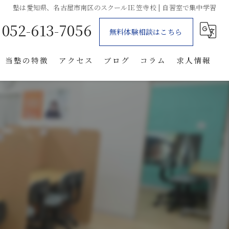
塾は愛知県、名古屋市南区のスクールIE 笠寺校 | 自習室で集中学習
052-613-7056
無料体験相談はこちら
当塾の特徴
アクセス
ブログ
コラム
求人情報
個別指導
体験
自習室
笠寺の塾
星崎の塾