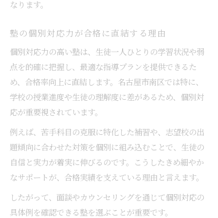
なります。
塾の定期テスト対策が内申点に効果的な理
由
塾の個別対応力が合格に直結する理由
塾でモチベーションを維持する秘訣
個別対応力の高い塾は、生徒一人ひとりの学習状況や弱
最新入試対策に強い塾の見分け方
点を的確に把握し、最適な指導プランを提供できるた
め、合格率向上に直結します。名古屋市南区では特に、
塾の最新入試情報提供力を比較する
学校の授業進度や生徒の理解度に差があるため、個別対
塾で実践される過去問分析の価値
応が重要視されています。
塾の志望校別対策指導の充実度
例えば、苦手科目の克服に特化した補習や、志望校の出
塾の進路相談サポートがもたらす安心
題傾向に合わせた対策を個別に組み込むことで、生徒の
塾の受験対策実績から選ぶポイント
自信と実力が着実に伸びるのです。こうしたきめ細やか
南区で注目される塾のポイント解剖
なサポートが、合格実績を支えている理由と言えます。
塾の講師陣とサポート体制の強み
したがって、面談やカウンセリングを通じて個別対応の
塾の成績保証や振替制度の利点
具体例を確認できる塾を選ぶことが重要です。