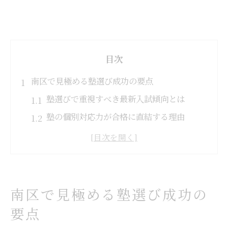
目次
南区で見極める塾選び成功の要点
塾選びで重視すべき最新入試傾向とは
塾の個別対応力が合格に直結する理由
塾の合格実績から見える信頼できる特徴
塾の口コミと体験授業の活用ポイント
塾選びで避けるべき注意点を徹底解説
失敗しない塾決定方法を徹底解説
南区で見極める塾選び成功の
塾の無料体験を活用した見極め方
要点
塾の個別指導と集団授業の違い比較