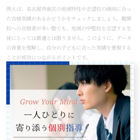
例えば、名古屋市南区の地域特性や志望校の傾向に合っ
た合格実績があるかどうかをチェックしましょう。難関
校への合格者が多い塾でも、地域の中堅校を志望する生
徒にとっては最適とは限りません。このように、データ
の背景を理解し、自分の子どもに合った実績を重視する
ことが成功につながるポイントです。
入試情報で塾を選ぶ際の重要ポイント
最新の入試情報を活用して塾を選ぶ際には、入試制度の
変更点や出題傾向の分析力が塾に備わっているかを見極
めることが重要です。特に名古屋市南区では地域ごとの
特色ある入試が存在するため、地域密着型の情報収集力
が求められます。
具体的には、塾が最新の過去問や模試の結果をもとにし