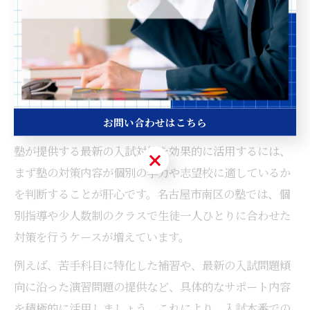
た対策を提供しているか、入試直前のフォロー体制が充
実しているかを確認しましょう。こうしたポイントを押
さえることで、実際の試験での得点力アップが期待でき
ます。
お問い合わせはこちら
塾が提供する最新入試対策の活用術
塾が提供する最新の入試対策を効果的に活用するには、
お問い合わせはこちら
まず塾の対策内容が個別の学力や志望校に適しているか
を判断することが肝心です。名古屋市南区の塾では、個
別指導や少人数制のクラスで生徒一人ひとりに合わせた
対策を行うケースが増えています。
例えば、苦手科目に特化した補習や、最新の入試問題傾
向に沿った演習問題の提供など、具体的なサポート内容
を積極的に活用しましょう。これにより、入試本番での