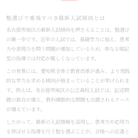
塾選びで確認したい講師の指導力
塾選びで重視すべき最新入試傾向とは
塾の学習環境が成績に与える影響
名古屋市南区の最新入試傾向を押さえることは、塾選び
塾の入試情報を生かした選択基準
の第一歩です。近年の入試では、基礎学力に加え、思考
入試情報を活かした塾選択の秘訣
力や表現力を問う問題が増加しているため、単なる暗記
塾の合格実績データの正しい見方
型の指導では対応が難しくなっています。
入試情報で塾を選ぶ際の重要ポイント
この背景には、愛知県全体で教育改革が進み、より実践
塾が提供する最新入試対策の活用術
的な学力を求める傾向が強まっていることが挙げられま
塾選びで内申点対策の有無を確認する
す。例えば、名古屋市南区の公立高校入試では、記述問
塾の志望校対策力を見極める方法
題の割合が増え、教科横断的な問題も出題されるケース
成績アップへ塾で実現する学習法
が増えています。
塾で実践できる効率的な学習計画の立て方
したがって、最新の入試情報を活用し、思考力や応用力
塾の個別指導で苦手克服する方法
を伸ばせる指導を行う塾を選ぶことが、合格への近道と
塾通いで自習室を上手に活用するコツ