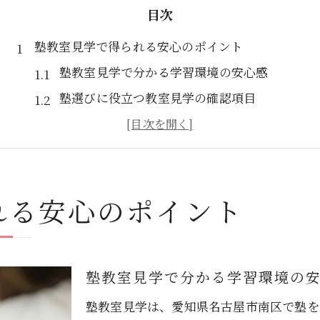
目次
塾教室見学で得られる安心のポイント
塾教室見学で分かる学習環境の安心感
塾選びに役立つ教室見学の確認項目
塾の教室見学で保護者が注目すべき点
塾環境の清潔さを教室見学でチェック
塾教室見学で得られる子どもの安心材料
れる安心のポイント
個別指導の質が光る塾選びの極意
塾の個別指導で重視すべきポイント
塾教室見学で講師の指導法を比較する
塾教室見学で分かる学習環境の
塾の個別指導が子どもに合うか見抜く方法
塾教室見学で分かる個別対応力の違い
塾教室見学は、愛知県名古屋市南区で塾を