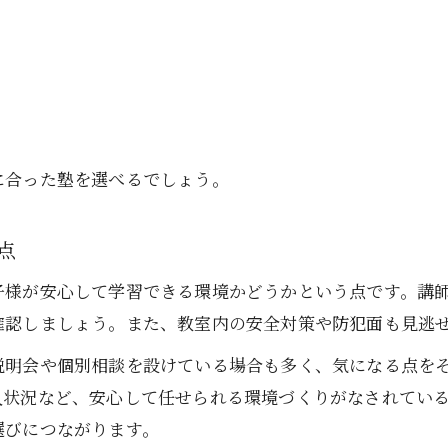
子どもに合う塾環境をどう見極めるか
塾教室見学で子どもに合う環境を探す
塾の雰囲気が子どもに適しているか確認
塾の環境が勉強意欲に与える影響を考察
塾教室見学で子どもの反応を観察する
に合った塾を選べるでしょう。
塾選びで重視すべき子ども目線の視点
点
塾の講師や指導体制を体感する方法
お問い合わせはこちら
お問い合わせはこちら
塾教室見学で講師の対応力を確認する
子様が安心して学習できる環境かどうかという点です。講
塾の指導体制を実際の見学で理解する
確認しましょう。また、教室内の安全対策や防犯面も見逃
塾教室見学で講師の指導力を評価しよう
説明会や個別相談を設けている場合も多く、気になる点を
塾の教室見学で面談の雰囲気を体感する
入状況など、安心して任せられる環境づくりがなされてい
選びにつながります。
塾講師の相談対応を教室見学でチェック