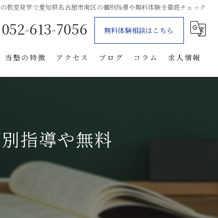
塾の教室見学で愛知県名古屋市南区の個別指導や無料体験を徹底チェック
052-613-7056
無料体験相談はこちら
当塾の特徴
アクセス
ブログ
コラム
求人情報
個別指導
体験
個別指導や無料
自習室
笠寺の塾
星崎の塾