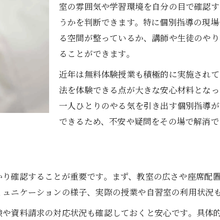
塾選びで講師の質を見極めるコツ
室の雰囲気や学習環境を自分の目で確認す
うかを判断できます。特に個別指導の現場
教室見学を通じた自習環境の確認術
る空間が整っているか、講師や生徒のやり
塾教室見学で自習室の静かさを体感
ることができます。
塾の自習スペース利用法を見学で学ぶ
近年は無料体験授業も積極的に実施されて
塾教室見学で集中できる自習環境を確認
法を体験できる点が大きな安心材料となっ
塾の自習室が部活両立に適しているか
一人ひとりのやる気を引き出す個別指導が
塾教室見学で学習環境の快適さをチェック
できるため、不安や疑問をその場で解消で
無料体験で分かる塾の雰囲気と魅力
塾の無料体験で学習システムを体感する
塾教室見学と無料体験の違いと活用法
かり確認することが重要です。まず、教室の広さや座席配
塾の無料体験で講師の雰囲気を知る
ミュニケーションの様子、実際の授業や自習室の利用状況
塾選びに役立つ無料体験のチェック方法
験や資料請求の対応状況も確認しておくと安心です。具体
塾教室見学で得られる無料体験のメリット