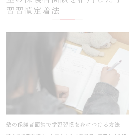
る
習習慣定着法
塾での話し合いが家庭学習に与える効果と
は
高校受験成功へ導く面談時のポイント
塾の面談で高校受験対策を強化するコツ
受験生の保護者が塾面談で確認すべき内容
塾面談で志望校合格へ近づく学習戦略
塾の講師と連携し受験対策を進める方法
塾面談で聞きたい高校受験直前のアドバイ
ス
お子さまの現状把握に役立つ面談質問例
塾の面談で使える現状把握の質問リスト
塾の保護者面談で学習習慣を身につける方法
学習状況を知るための塾面談活用術