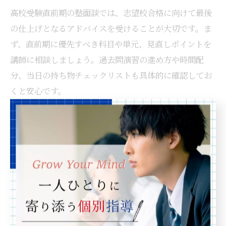
高校受験直前期の塾面談では、志望校合格に向けて最後
の仕上げとなるアドバイスを受けることが大切です。ま
ず、直前期に優先すべき科目や単元、見直しポイントを
講師に相談しましょう。過去問演習の進め方や時間配
分、当日の持ち物チェックリストも具体的に確認してお
くと安心です。
さらに、メンタル面のサポートや生活リズムの整え方、
体調管理のコツについてもアドバイスをもらうと良いで
しょう。名古屋市南区の塾では、受験生が自信を持って
本番に臨めるよう、個別にきめ細やかなフォローを行っ
ています。「面談で不安や疑問を解消でき、親子で安心
して受験に臨めた」という保護者の声も多く寄せられて
います。