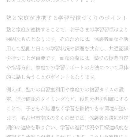
塾面談後の家庭サポートで学力を強化する
塾面談のフィードバックを活かした勉強法
塾と家庭が連携する学習習慣づくりのポイント
塾の面談がモチベーションアップに役立つ
塾と家庭が連携することで、お子さまの学習習慣はより
理由
強固なものとなります。そのためには、保護者面談を活
志望校合格を支える塾との連携方法
用して塾側と日々の学習状況や課題を共有し、共通認識
塾と保護者が連携し志望校合格を目指す方
を持つことが重要です。面談の際には、塾での授業内容
法
や指導方針、家庭での学習サポートの方法について具体
塾面談で共有したい合格までの学習計画
的に話し合うことがポイントとなります。
塾の指導と家庭学習を組み合わせる連携術
例えば、塾での自習室利用や家庭での復習タイムの設
塾講師と保護者が連絡を密にするポイント
定、進捗確認のタイミングなど、役割分担を明確にする
塾面談で合格への課題を明確にするコツ
ことで、子どもが無理なく学習を継続できる環境が整い
ます。名古屋市南区の多くの塾では、保護者と講師が定
期的に連絡を取り合い、学習の進行状況や目標達成度を
確認する仕組みが導入されています。こうした連携によ