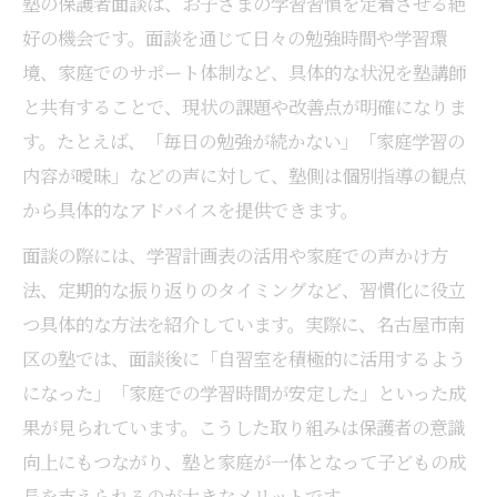
塾の保護者面談は、お子さまの学習習慣を定着させる絶
塾面談で保護者が尋ねたい成績や課題
好の機会です。面談を通じて日々の勉強時間や学習環
塾の面談で子どもの成長を確認する質問例
境、家庭でのサポート体制など、具体的な状況を塾講師
今後の塾学習計画を立てるための面談質問
と共有することで、現状の課題や改善点が明確になりま
塾選びや面談対策で見落としがちな注意点
す。たとえば、「毎日の勉強が続かない」「家庭学習の
塾選びと面談準備で意識したい落とし穴
内容が曖昧」などの声に対して、塾側は個別指導の観点
塾の保護者面談で見逃しやすい注意点
から具体的なアドバイスを提供できます。
塾選びで保護者が確認すべき面談内容
面談の際には、学習計画表の活用や家庭での声かけ方
面談時にありがちな塾との認識違い対策
法、定期的な振り返りのタイミングなど、習慣化に役立
塾面談後のアフターフォローの重要性
つ具体的な方法を紹介しています。実際に、名古屋市南
保護者面談から学習効果を高めるコツとは
区の塾では、面談後に「自習室を積極的に活用するよう
になった」「家庭での学習時間が安定した」といった成
塾の保護者面談を学習効果向上に活かす方
果が見られています。こうした取り組みは保護者の意識
法
向上にもつながり、塾と家庭が一体となって子どもの成
塾と協力して学習成果を伸ばす面談の工夫
長を支えられるのが大きなメリットです。