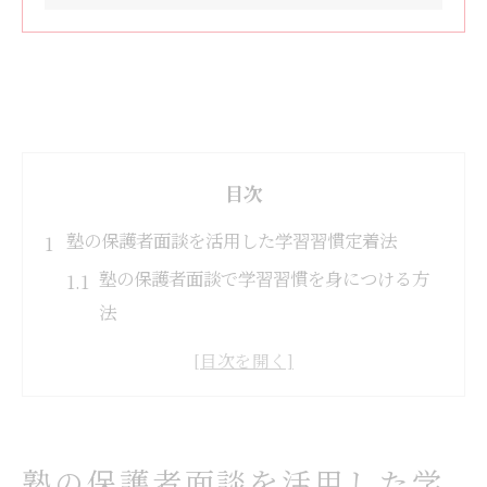
目次
塾の保護者面談を活用した学習習慣定着法
塾の保護者面談で学習習慣を身につける方
法
塾と家庭が連携する学習習慣づくりのポイ
ント
保護者面談を活かす塾の学習サポート事例
塾の面談で目標設定と学習計画を明確にす
塾の保護者面談を活用した学