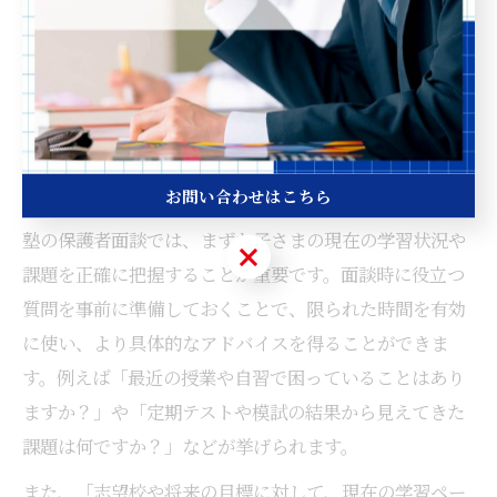
お子さまの現状把握に役立つ
面談質問例
塾の面談で使える現状把握の質問リスト
お問い合わせはこちら
塾の保護者面談では、まずお子さまの現在の学習状況や
お問い合わせはこちら
課題を正確に把握することが重要です。面談時に役立つ
質問を事前に準備しておくことで、限られた時間を有効
に使い、より具体的なアドバイスを得ることができま
す。例えば「最近の授業や自習で困っていることはあり
ますか？」や「定期テストや模試の結果から見えてきた
課題は何ですか？」などが挙げられます。
また、「志望校や将来の目標に対して、現在の学習ペー