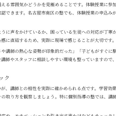
通える雰囲気かどうかを見極めることです。体験授業に参
初めての塾選び安心の無料体験ポイント解説
確認できます。名古屋市南区の塾でも、体験授業の申込み
塾無料体験時の申し込み手順と注意点解説
塾無料体験で確認すべき学習サポート内容
ように声をかけているか、困っている生徒への対応が丁寧
塾無料体験で講師の指導姿勢を見抜くコツ
心感に直結するため、実際に現場で感じることが大切です
塾無料体験で他塾との違いを整理しよう
さや講師の熱心な姿勢が印象的だった」「子どもがすぐに
塾無料体験でお子様の感想をしっかり聞く
を講師やスタッフに相談しやすい環境も整っていますので
志望校合格への第一歩は塾の無料体験から
お問い合わせはこちら
お問い合わせはこちら
塾無料体験で受験対策の実力を確かめよう
ック
塾無料体験で志望校別の指導力を体感する
つが、講師との相性を実際に確かめられる点です。学習効
塾無料体験で模試やテスト対策も確認可能
ンの取り方を観察しましょう。特に個別指導の塾では、講
塾無料体験で合格までの学習計画を提案
塾無料体験で講師の進路サポートを相談可
対応や、モチベーションを引き出す声かけなどもチェック