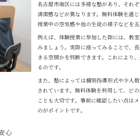
塾の無料体験で通いやすさを確認する方法
名古屋市南区には多様な塾があり、それぞ
清潔感などが異なります。無料体験を通じ
学習環境重視の方へ塾無料体験の魅力を紹介
授業中の空気感や他の生徒の様子などを五
塾無料体験で自習室や設備の充実度を確認
例えば、体験授業に参加した際には、教室
塾無料体験で静かな学習環境を体感しよう
みましょう。実際に座ってみることで、長
塾無料体験でグループと個別指導を比較
きる空間かを判断できます。これにより、
塾無料体験で教室の安全性や衛生面も確認
るのです。
塾無料体験時に学習習慣の定着を意識する
また、塾によっては個別指導形式や少人数
お子様の成績向上に塾無料体験が効果的な理由
されています。無料体験を利用して、どの
塾無料体験で現状把握と学力診断ができる
ことも大切です。事前に確認したい点はメ
塾無料体験で成績アップの具体策を提案
のがポイントです。
塾無料体験で苦手分野のサポート体制確認
塾無料体験でお子様のやる気を引き出す
安心
塾無料体験後に学習目標の再設定が可能