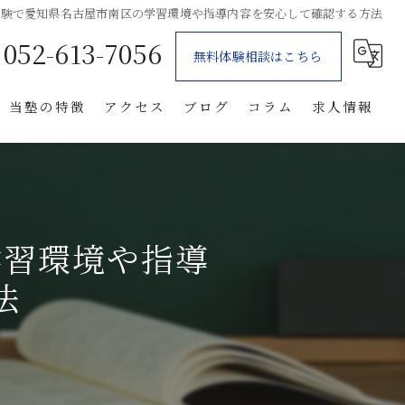
体験で愛知県名古屋市南区の学習環境や指導内容を安心して確認する方法
052-613-7056
無料体験相談はこちら
当塾の特徴
アクセス
ブログ
コラム
求人情報
個別指導
体験
学習環境や指導
自習室
法
笠寺の塾
星崎の塾