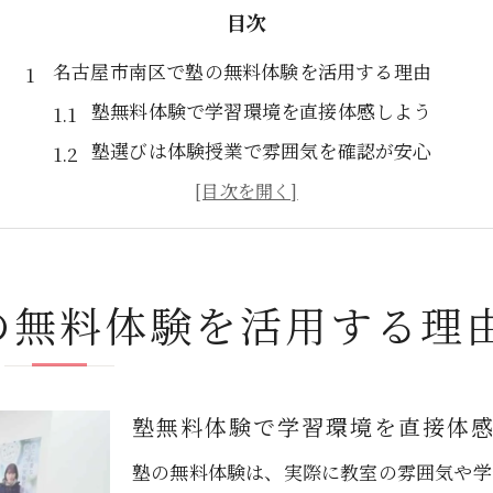
目次
名古屋市南区で塾の無料体験を活用する理由
塾無料体験で学習環境を直接体感しよう
塾選びは体験授業で雰囲気を確認が安心
塾の無料体験で講師との相性をチェック
塾無料体験が入塾前の悩み解消につながる
塾無料体験利用で保護者の不安をサポート
の無料体験を活用する理
塾選びに迷うなら無料体験授業で比較しよう
塾無料体験で複数の教室を比較検討する
塾の無料体験で指導内容の違いを見極める
塾無料体験で学習環境を直接体
塾無料体験時の質問ポイントを把握しよう
塾選びは口コミと無料体験の両方が重要
塾の無料体験は、実際に教室の雰囲気や学