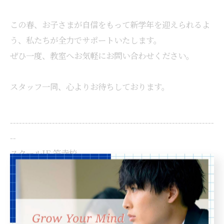
この春、お子さまが自信をもって新学年を迎えられるよ
う、私たちが全力でサポートいたします。
ぜひ一度、教室へお気軽にお問い合わせください。
スタッフ一同、心よりお待ちしております。
--------------------------------------------------------------------
--
スクールIE 笠寺校
住所 :
愛知県名古屋市南区弥次ヱ町３丁目８２−１ オー
キッドマンション笠寺１F
電話番号 :
052-613-7056