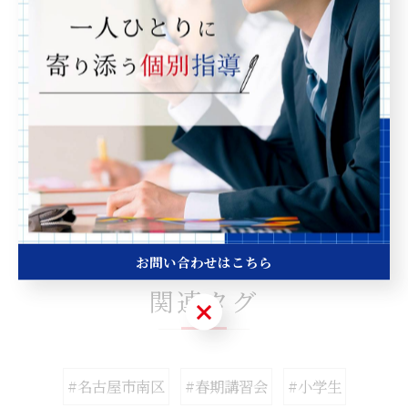
名古屋市南区で個別指導を提案
--------------------------------------------------------------------
--
個別指導
< 前のページ
一覧に戻る
次のページ >
お問い合わせはこちら
関連タグ
お問い合わせはこちら
#名古屋市南区
#春期講習会
#小学生